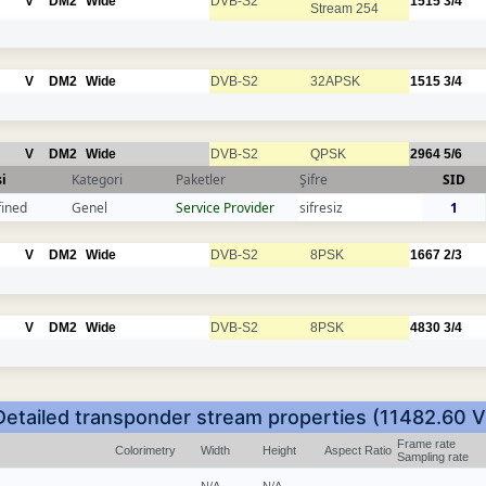
V
DM2
Wide
DVB-S2
1515
3/4
Stream 254
V
DM2
Wide
DVB-S2
32APSK
1515
3/4
V
DM2
Wide
DVB-S2
QPSK
2964
5/6
i
Kategori
Paketler
Şifre
SID
fined
Genel
Service Provider
sifresiz
1
V
DM2
Wide
DVB-S2
8PSK
1667
2/3
V
DM2
Wide
DVB-S2
8PSK
4830
3/4
Detailed transponder stream properties (11482.60 V
Frame rate
Colorimetry
Width
Height
Aspect Ratio
Sampling rate
N/A
N/A