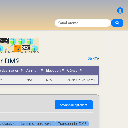
er DM2
20.4E
 declination
Azimuth
Elevation
Güncel
7°
N/A
N/A
2026-07-26 18:51
Advanced options
▼
i olarak kanallarının serbest yayını
Transponder DM2