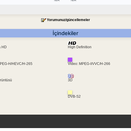
Yorumunuz/güncellemeler
İçindekiler
ra HD
High Definition
MPEG-H/HEVC/H-265
Video: MPEG-I/VVC/H-266
rüntüsü
3D
DVB-S2