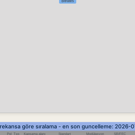
Bitrates
- Frekansa göre sıralama - en son guncelleme: 2026-
Pol
Txp
Kapsama alanı
Standart
Modülasyon
SR/FEC