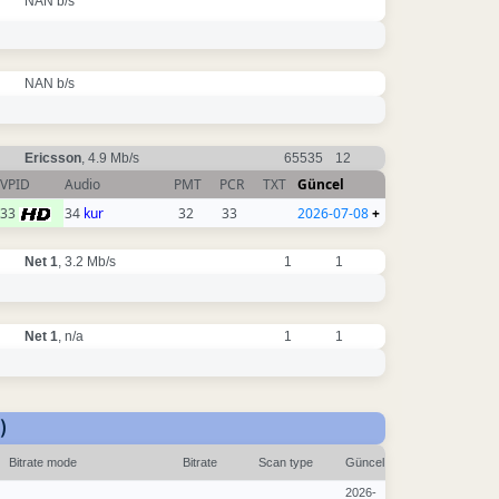
NAN b/s
NAN b/s
Ericsson
, 4.9 Mb/s
65535
12
VPID
Audio
PMT
PCR
TXT
Güncel
33
34
kur
32
33
2026-07-08
+
Net 1
, 3.2 Mb/s
1
1
Net 1
, n/a
1
1
)
Bitrate mode
Bitrate
Scan type
Güncel
2026-