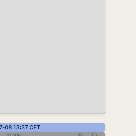
07-08 13:37 CET
Ağ, Bit hızı
NID
TID