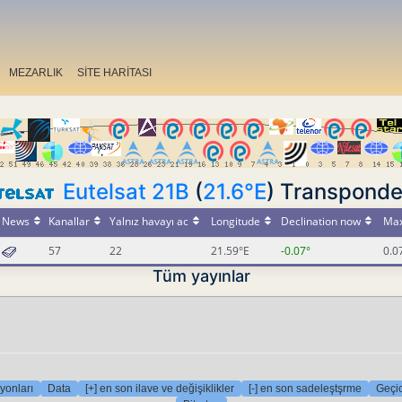
MEZARLIK
SİTE HARİTASI
Eutelsat 21B
(
21.6°E
) Transpond
News
Kanallar
Yalnız havayı ac
Longitude
Declination now
Max
57
22
21.59°E
-0.07°
0.0
Tüm yayınlar
yonları
Data
[+] en son ilave ve değişiklikler
[-] en son sadeleştşrme
Geçic