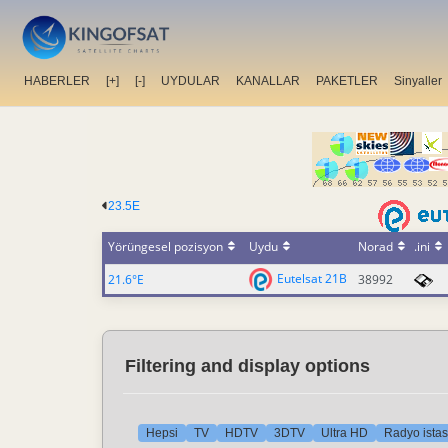
HABERLER
[+]
[-]
UYDULAR
KANALLAR
PAKETLER
Sinyaller
23.5E
Yörüngesel pozisyon
Uydu
Norad
.ini
Eutelsat 21B
21.6°E
38992
Filtering and display options
Hepsi
TV
HDTV
3DTV
Ultra HD
Radyo istas