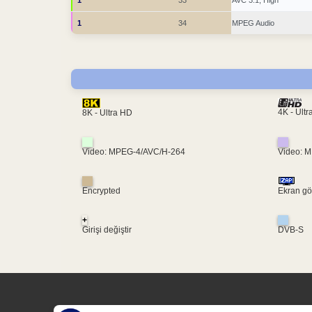
1
34
MPEG Audio
4K - Ult
8K - Ultra HD
Video: MPEG-4/AVC/H-264
Video: 
Encrypted
Ekran gö
+
Girişi değiştir
DVB-S