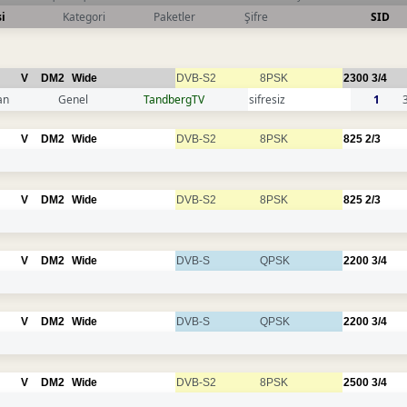
i
Kategori
Paketler
Şifre
SID
V
DM2
Wide
DVB-S2
8PSK
2300
3/4
an
Genel
TandbergTV
sifresiz
1
V
DM2
Wide
DVB-S2
8PSK
825
2/3
V
DM2
Wide
DVB-S2
8PSK
825
2/3
V
DM2
Wide
DVB-S
QPSK
2200
3/4
V
DM2
Wide
DVB-S
QPSK
2200
3/4
V
DM2
Wide
DVB-S2
8PSK
2500
3/4