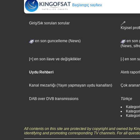
Başlangıç sayfası
Giriş/Sık sorulan sorular
Kişisel prof
en son guncelleme (News)
en son 
(News, sifr
[+] en son ilave ve değişiklikler
[-] en son 
Uydu Rehberi
Alıntı rapor
Kanal mezarlığı (Yayın yapmayan uydu kanalları)
Çok aranan
DAB over DVB transmissions
Türkçe
Kategori
Kategori
Kategori:
All contents on this site are protected by copyright and owned by Ki
identifying and promoting corresponding TV channels. For all questi