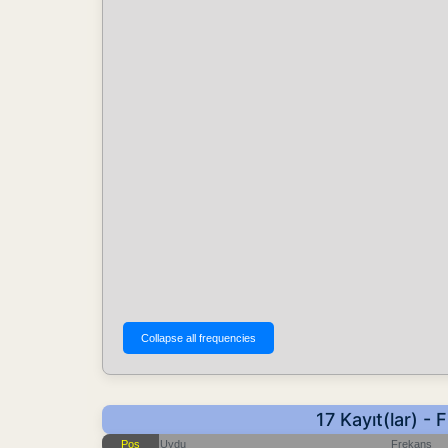
17 Kayıt(lar) 
Pos
Uydu
Frekans