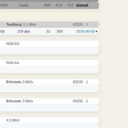
VPID
Audio
PMT
PCR
TXT
Güncel
Tandberg
, 5.1 Mb/s
65535
1
308
256
ara
32
308
2026-06-03
+
NAN b/s
NAN b/s
Ericsson
, 3 Mb/s
65535
1
Ericsson
, 3 Mb/s
65535
1
4.5 Mb/s