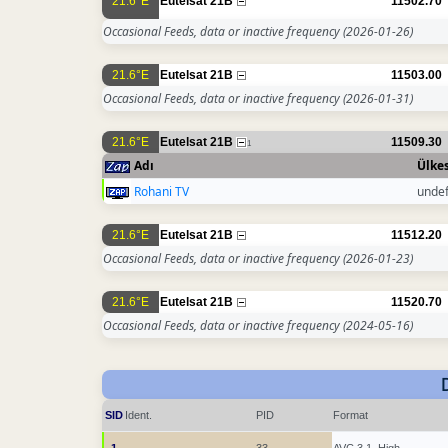
21.6°E
Eutelsat 21B
11502.70
Occasional Feeds, data or inactive frequency
(2026-01-26)
21.6°E
Eutelsat 21B
11503.00
Occasional Feeds, data or inactive frequency
(2026-01-31)
21.6°E
Eutelsat 21B
11509.30
1
Adı
Ülkes
Rohani TV
unde
21.6°E
Eutelsat 21B
11512.20
Occasional Feeds, data or inactive frequency
(2026-01-23)
21.6°E
Eutelsat 21B
11520.70
Occasional Feeds, data or inactive frequency
(2024-05-16)
SID
Ident.
PID
Format
1
33
AVC 3.1, High