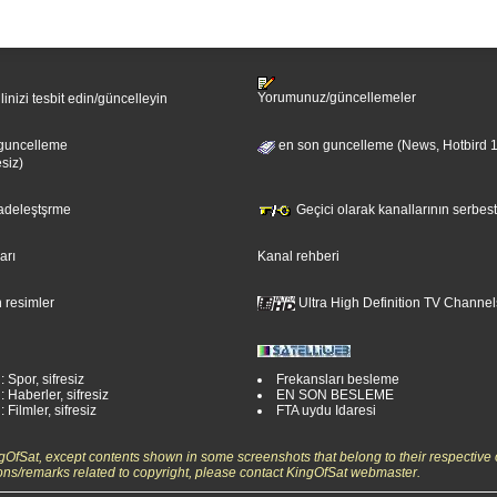
Yorumunuz/güncellemeler
ilinizi tesbit edin/güncelleyin
guncelleme
en son guncelleme (News, Hotbird 
esiz)
sadeleştşrme
Geçici olarak kanallarının serbest
ları
Kanal rehberi
 resimler
Ultra High Definition TV Channel
: Spor, sifresiz
Frekansları besleme
: Haberler, sifresiz
EN SON BESLEME
 Filmler, sifresiz
FTA uydu Idaresi
ngOfSat, except contents shown in some screenshots that belong to their respective 
ons/remarks related to copyright, please contact KingOfSat webmaster.