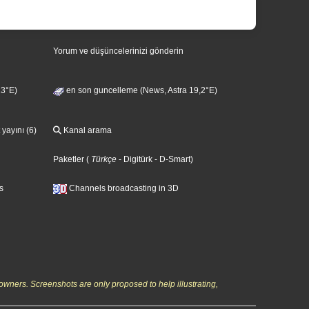
Yorum ve düşüncelerinizi gönderin
13°E)
en son guncelleme (News, Astra 19,2°E)
 yayını (6)
Kanal arama
Paketler
(
Türkçe
- Digitürk
- D-Smart
)
s
Channels broadcasting in 3D
owners. Screenshots are only proposed to help illustrating,