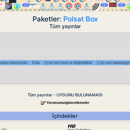
Paketler:
Polsat Box
Tüm yayınlar
adyo istasyonları
Data
[+] en son ilave ve değişiklikler
[-] en son sadeleştş
Tüm yayınlar - UYGUNU BULUNAMADI
Yorumunuz/güncellemeler
İçindekiler
ra HD
High Definition