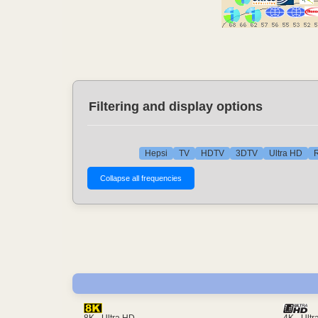
Filtering and display options
Hepsi
TV
HDTV
3DTV
Ultra HD
R
4K - Ult