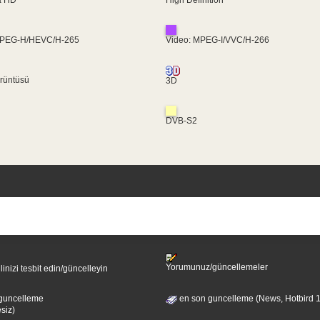
MPEG-H/HEVC/H-265
Video: MPEG-I/VVC/H-266
rüntüsü
3D
DVB-S2
Yorumunuz/güncellemeler
ilinizi tesbit edin/güncelleyin
guncelleme
en son guncelleme (News, Hotbird 
esiz)