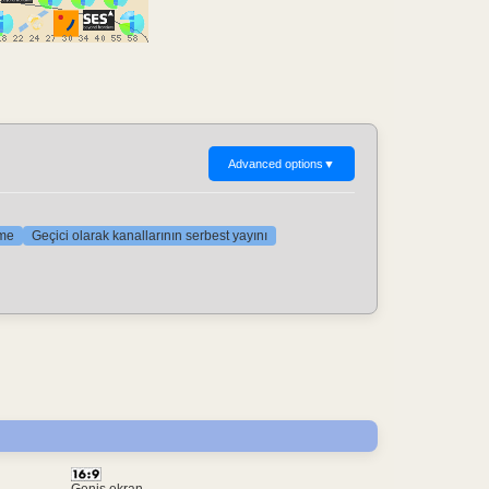
Advanced options
▼
rme
Geçici olarak kanallarının serbest yayını
Geniş ekran