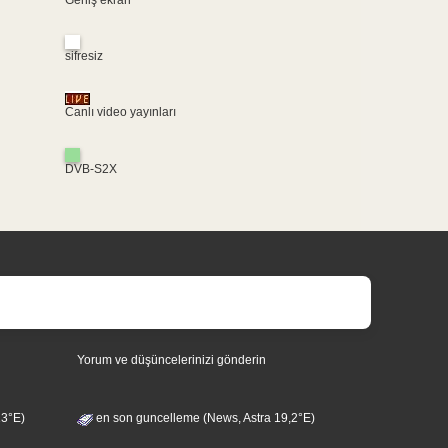
sifresiz
Canlı video yayınları
DVB-S2X
Yorum ve düşüncelerinizi gönderin
13°E)
en son guncelleme (News, Astra 19,2°E)