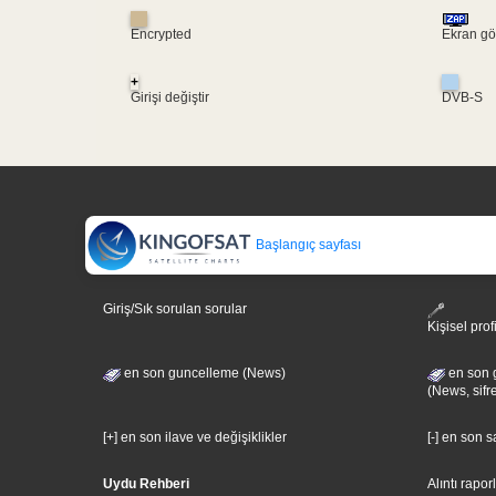
Encrypted
Ekran gö
+
Girişi değiştir
DVB-S
Başlangıç sayfası
Giriş/Sık sorulan sorular
Kişisel prof
en son guncelleme (News)
en son 
(News, sifr
[+] en son ilave ve değişiklikler
[-] en son 
Uydu Rehberi
Alıntı rapor