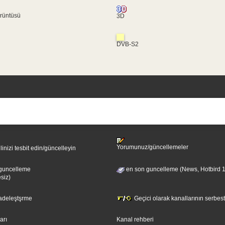
rüntüsü
3D
DVB-S2
Yorumunuz/güncellemeler
ilinizi tesbit edin/güncelleyin
guncelleme
en son guncelleme (News, Hotbird 
esiz)
sadeleştşrme
Geçici olarak kanallarının serbest
ları
Kanal rehberi