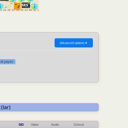
Advanced options
▼
st yayını
(lar)
SID
Video
Audio
Güncel