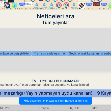
Neticeleri ara
Tüm yayınlar
n ilave ve değişiklikler
[-] en son sadeleştşrme
Geçici olarak kanallarının serbe
TV - UYGUNU BULUNAMADI
 mani(sınırlayan) olan durumlar hakkında cevaplar ve kanal isimleri
l mezarlığı (Yayın yapmayan uydu kanalları) - 9 Kayıt
Adı, Pos.
Freq/Pol
SR, FEC
Şifre