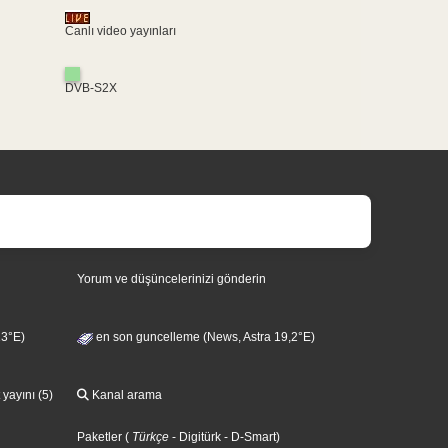
Canlı video yayınları
DVB-S2X
Yorum ve düşüncelerinizi gönderin
13°E)
en son guncelleme (News, Astra 19,2°E)
 yayını (5)
Kanal arama
Paketler
(
Türkçe
- Digitürk
- D-Smart
)