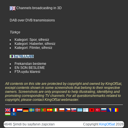
Channels broadcasting in 3D
DAB over DVB transmissions
Türkçe
Kategori: Spor, sifresiz
Kategori: Haberler, sifresiz
Kategori: Filmler, sifresiz
Frekansları besleme
EN SON BESLEME
FTA uydu Idaresi
All contents on this site are protected by copyright and owned by KingOfSat,
except contents shown in some screenshots that belong to their respective
owners. Screenshots are only proposed to help illustrating, identifying and
promoting corresponding TV channels. For all questions/remarks related to
copyright, please contact KingOfSat webmaster.
4646 Şimdi bu sayfanın zapcıları
Copyright
KingOfSat
2026