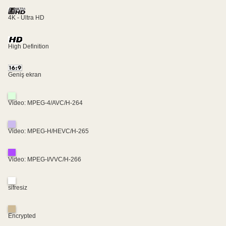
4K - Ultra HD
High Definition
Geniş ekran
Video: MPEG-4/AVC/H-264
Video: MPEG-H/HEVC/H-265
Video: MPEG-I/VVC/H-266
sifresiz
Encrypted