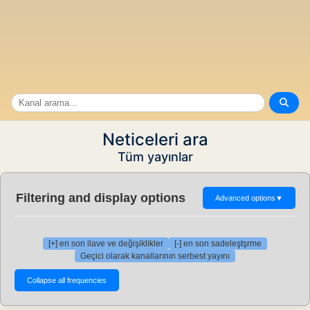
Neticeleri ara
Tüm yayınlar
Filtering and display options
Advanced options
▼
[+] en son ilave ve değişiklikler
[-] en son sadeleştşrme
Geçici olarak kanallarının serbest yayını