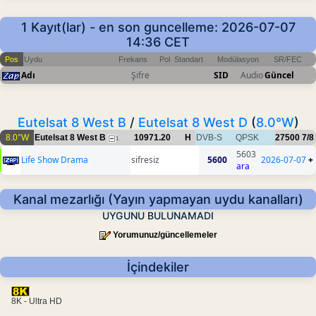
1 Kayıt(lar) - en son guncelleme: 2026-07-07
14:36 CET
Pos
Uydu
Frekans
Pol
Standart
Modülasyon
SR/FEC
Adı
Şifre
SID
Audio
Güncel
Eutelsat 8 West B
/
Eutelsat 8 West D
(
8.0°W
)
8.0°W
Eutelsat 8 West B
10971.20
H
DVB-S
QPSK
27500
7/8
1
5603
Life Show Drama
sifresiz
5600
2026-07-07
+
ara
Kanal mezarlığı (Yayın yapmayan uydu kanalları)
UYGUNU BULUNAMADI
Yorumunuz/güncellemeler
İçindekiler
8K - Ultra HD