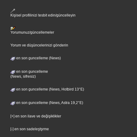
Kişisel profilinizi tesbit edin/güncelleyin
Yorumunuz/güncellemeler
Yorum ve düşüncelerinizi gönderin
en son guncelleme (News)
en son guncelleme
(News, sifresiz)
en son guncelleme (News, Hotbird 13°E)
en son guncelleme (News, Astra 19,2°E)
[+] en son ilave ve değişiklikler
[-] en son sadeleştşrme