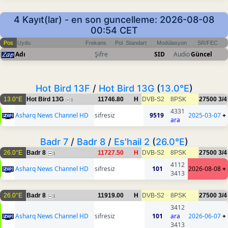
4 Kayıt(lar) - en son guncelleme: 2026-08-08
00:54 CET
Pos
Uydu
Frekans
Pol
Standart
Modülasyon
SR/FEC
Adı
Şifre
SID
Audio
Güncel
Hot Bird 13F
/
Hot Bird 13G
(
13.0°E
)
13.0°E
Hot Bird 13G
11746.80
H
DVB-S2
8PSK
27500
3/4
1
4331
Asharq News Channel HD
sifresiz
9519
2025-03-07
+
ara
Badr 7
/
Badr 8
/
Es'hail 2
(
26.0°E
)
26.0°E
Badr 8
11727.50
H
DVB-S2
8PSK
27500
3/4
1
4112
Asharq News Channel HD
sifresiz
101
2026-08-08
+
3413
26.0°E
Badr 8
11919.00
H
DVB-S2
8PSK
27500
3/4
1
3412
Asharq News Channel HD
sifresiz
101
ara
2026-06-07
+
3413