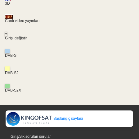
3D
Canlı video yayınları
+
Girişi değiştir
DVB-S
DVB-S2
DVB-S2X
Başlangıç sayfası
Giriş/Sık sorulan sorular