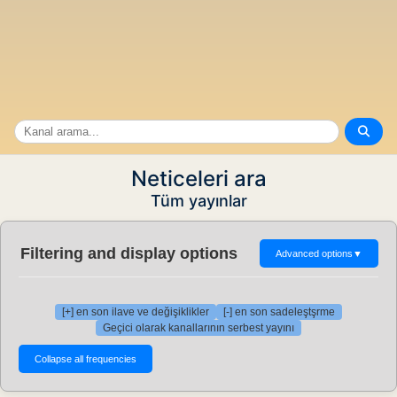
Neticeleri ara
Tüm yayınlar
Filtering and display options
Advanced options
▼
[+] en son ilave ve değişiklikler
[-] en son sadeleştşrme
Geçici olarak kanallarının serbest yayını