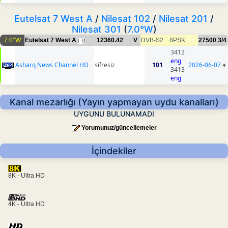
Eutelsat 7 West A
/
Nilesat 102
/
Nilesat 201
/
Nilesat 301
(
7.0°W
)
7.0°W
Eutelsat 7 West A
12360.42
V
DVB-S2
8PSK
27500
3/4
1
3412
eng
Asharq News Channel HD
sifresiz
101
2026-06-07
+
3413
eng
Kanal mezarlığı (Yayın yapmayan uydu kanalları)
UYGUNU BULUNAMADI
Yorumunuz/güncellemeler
İçindekiler
8K - Ultra HD
4K - Ultra HD