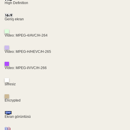
High Definition
Geniş ekran
Video: MPEG-4/AVC/H-264
Video: MPEG-H/HEVC/H-265
Video: MPEG-I/VVC/H-266
sifresiz
Encrypted
Ekran görüntüsü