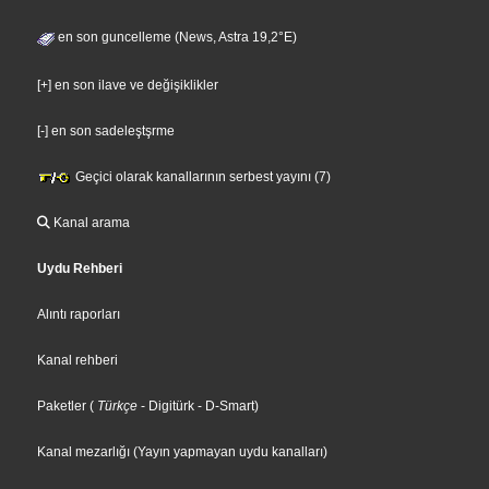
en son guncelleme (News, Astra 19,2°E)
[+] en son ilave ve değişiklikler
[-] en son sadeleştşrme
Geçici olarak kanallarının serbest yayını (7)
Kanal arama
Uydu Rehberi
Alıntı raporları
Kanal rehberi
Paketler
(
Türkçe
- Digitürk
- D-Smart
)
Kanal mezarlığı (Yayın yapmayan uydu kanalları)