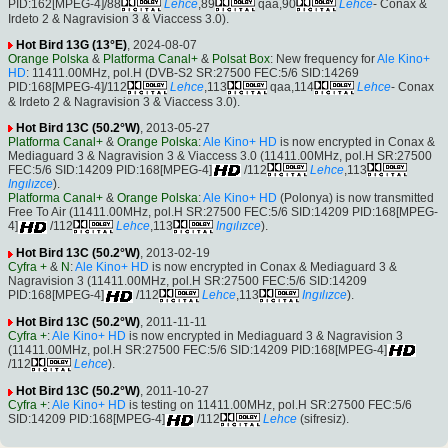
PID:162[MPEG-4]/88
Lehce
,89
qaa,90
Lehce
- Conax &
Irdeto 2 & Nagravision 3 & Viaccess 3.0).
Hot Bird 13G (13°E)
, 2024-08-07
Orange Polska
&
Platforma Canal+
&
Polsat Box
: New frequency for
Ale Kino+
HD
: 11411.00MHz, pol.H (DVB-S2 SR:27500 FEC:5/6 SID:14269
PID:168[MPEG-4]/112
Lehce
,113
qaa,114
Lehce
- Conax
& Irdeto 2 & Nagravision 3 & Viaccess 3.0).
Hot Bird 13C (50.2°W)
, 2013-05-27
Platforma Canal+
&
Orange Polska
:
Ale Kino+ HD
is now encrypted in Conax &
Mediaguard 3 & Nagravision 3 & Viaccess 3.0 (11411.00MHz, pol.H SR:27500
FEC:5/6 SID:14209 PID:168[MPEG-4]
/112
Lehce
,113
Ingılızce
).
Platforma Canal+
&
Orange Polska
:
Ale Kino+ HD
(Polonya) is now transmitted
Free To Air (11411.00MHz, pol.H SR:27500 FEC:5/6 SID:14209 PID:168[MPEG-
4]
/112
Lehce
,113
Ingılızce
).
Hot Bird 13C (50.2°W)
, 2013-02-19
Cyfra +
&
N
:
Ale Kino+ HD
is now encrypted in Conax & Mediaguard 3 &
Nagravision 3 (11411.00MHz, pol.H SR:27500 FEC:5/6 SID:14209
PID:168[MPEG-4]
/112
Lehce
,113
Ingılızce
).
Hot Bird 13C (50.2°W)
, 2011-11-11
Cyfra +
:
Ale Kino+ HD
is now encrypted in Mediaguard 3 & Nagravision 3
(11411.00MHz, pol.H SR:27500 FEC:5/6 SID:14209 PID:168[MPEG-4]
/112
Lehce
).
Hot Bird 13C (50.2°W)
, 2011-10-27
Cyfra +
:
Ale Kino+ HD
is testing on 11411.00MHz, pol.H SR:27500 FEC:5/6
SID:14209 PID:168[MPEG-4]
/112
Lehce
(sifresiz).