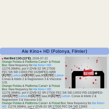
Ale Kino+ HD (Polonya, Filmler)
Hot Bird 13G (13°E)
, 2026-07-22
Orange Polska
&
Platforma Canal+
&
Polsat
Box
: New frequency for
Ale Kino+ HD
:
11278.36MHz, pol.V (DVB-S2 SR:27500
FEC:5/6 SID:13003 PID:162[MPEG-4]/88
Lehce
,89
qaa,90
Lehce
-
Conax & Irdeto 2 & Nagravision 3 & Viaccess
3.0).
Orange Polska
&
Platforma Canal+
&
Polsat
Box
: New frequency for
Ale Kino+ HD
:
11278.36MHz, pol.V (DVB-S2 SR:27500 FEC:5/6 SID:13053 PID:162[MPEG-
4]/88
Lehce
,89
qaa,90
Lehce
- Conax & Irdeto 2 &
Nagravision 3 & Viaccess 3.0).
Orange Polska
&
Platforma Canal+
&
Polsat Box
: New frequency for
Ale Kino+
HD
: 11278.36MHz, pol.V (DVB-S2 SR:27500 FEC:5/6 SID:13083