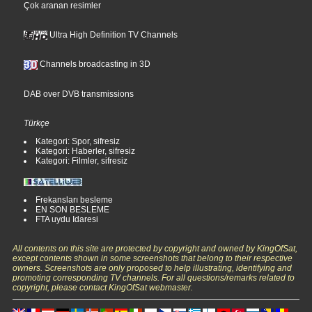
Çok aranan resimler
Ultra High Definition TV Channels
Channels broadcasting in 3D
DAB over DVB transmissions
Türkçe
Kategori: Spor, sifresiz
Kategori: Haberler, sifresiz
Kategori: Filmler, sifresiz
Frekansları besleme
EN SON BESLEME
FTA uydu Idaresi
All contents on this site are protected by copyright and owned by KingOfSat,
except contents shown in some screenshots that belong to their respective
owners. Screenshots are only proposed to help illustrating, identifying and
promoting corresponding TV channels. For all questions/remarks related to
copyright, please contact KingOfSat webmaster.