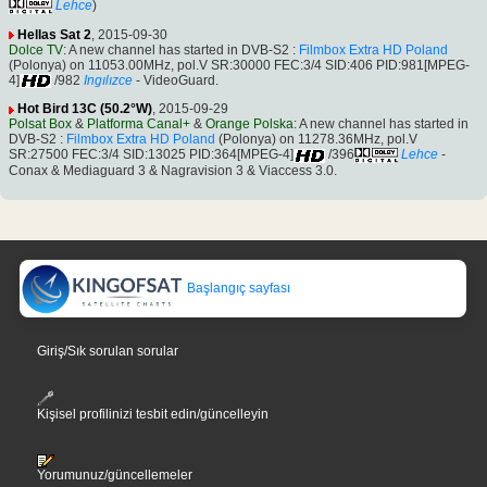
Lehce
)
Hellas Sat 2
, 2015-09-30
Dolce TV
: A new channel has started in DVB-S2 :
Filmbox Extra HD Poland
(Polonya) on 11053.00MHz, pol.V SR:30000 FEC:3/4 SID:406 PID:981[MPEG-
4]
/982
Ingılızce
- VideoGuard.
Hot Bird 13C (50.2°W)
, 2015-09-29
Polsat Box
&
Platforma Canal+
&
Orange Polska
: A new channel has started in
DVB-S2 :
Filmbox Extra HD Poland
(Polonya) on 11278.36MHz, pol.V
SR:27500 FEC:3/4 SID:13025 PID:364[MPEG-4]
/396
Lehce
-
Conax & Mediaguard 3 & Nagravision 3 & Viaccess 3.0.
Başlangıç sayfası
Giriş/Sık sorulan sorular
Kişisel profilinizi tesbit edin/güncelleyin
Yorumunuz/güncellemeler