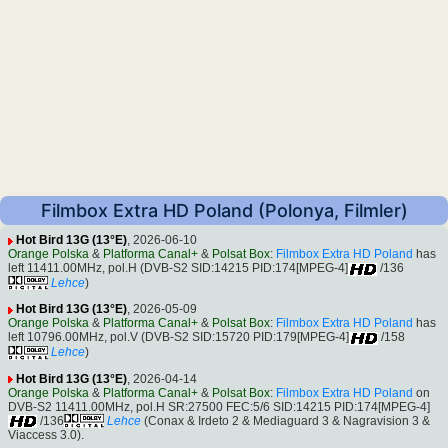
Filmbox Extra HD Poland (Polonya, Filmler)
Hot Bird 13G (13°E)
, 2026-06-10
Orange Polska
&
Platforma Canal+
&
Polsat Box
:
Filmbox Extra HD Poland
has
left 11411.00MHz, pol.H (DVB-S2 SID:14215 PID:174[MPEG-4]
/136
Lehce
)
Hot Bird 13G (13°E)
, 2026-05-09
Orange Polska
&
Platforma Canal+
&
Polsat Box
:
Filmbox Extra HD Poland
has
left 10796.00MHz, pol.V (DVB-S2 SID:15720 PID:179[MPEG-4]
/158
Lehce
)
Hot Bird 13G (13°E)
, 2026-04-14
Orange Polska
&
Platforma Canal+
&
Polsat Box
:
Filmbox Extra HD Poland
on
DVB-S2 11411.00MHz, pol.H SR:27500 FEC:5/6 SID:14215 PID:174[MPEG-4]
/136
Lehce
(Conax & Irdeto 2 & Mediaguard 3 & Nagravision 3 &
Viaccess 3.0).