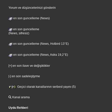
Yorum ve düşüncelerinizi gönderin
en son guncelleme (News)
en son guncelleme
(News, sifresiz)
en son guncelleme (News, Hotbird 13°E)
en son guncelleme (News, Astra 19,2°E)
[+] en son ilave ve değişiklikler
[-] en son sadeleştşrme
Geçici olarak kanallarının serbest yayını (5)
Kanal arama
Uydu Rehberi