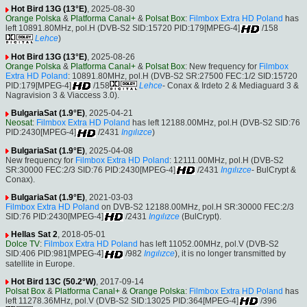
Hot Bird 13G (13°E)
, 2025-08-30
Orange Polska
&
Platforma Canal+
&
Polsat Box
:
Filmbox Extra HD Poland
has
left 10891.80MHz, pol.H (DVB-S2 SID:15720 PID:179[MPEG-4]
/158
Lehce
)
Hot Bird 13G (13°E)
, 2025-08-26
Orange Polska
&
Platforma Canal+
&
Polsat Box
: New frequency for
Filmbox
Extra HD Poland
: 10891.80MHz, pol.H (DVB-S2 SR:27500 FEC:1/2 SID:15720
PID:179[MPEG-4]
/158
Lehce
- Conax & Irdeto 2 & Mediaguard 3 &
Nagravision 3 & Viaccess 3.0).
BulgariaSat (1.9°E)
, 2025-04-21
Neosat
:
Filmbox Extra HD Poland
has left 12188.00MHz, pol.H (DVB-S2 SID:76
PID:2430[MPEG-4]
/2431
Ingılızce
)
BulgariaSat (1.9°E)
, 2025-04-08
New frequency for
Filmbox Extra HD Poland
: 12111.00MHz, pol.H (DVB-S2
SR:30000 FEC:2/3 SID:76 PID:2430[MPEG-4]
/2431
Ingılızce
- BulCrypt &
Conax).
BulgariaSat (1.9°E)
, 2021-03-03
Filmbox Extra HD Poland
on DVB-S2 12188.00MHz, pol.H SR:30000 FEC:2/3
SID:76 PID:2430[MPEG-4]
/2431
Ingılızce
(BulCrypt).
Hellas Sat 2
, 2018-05-01
Dolce TV
:
Filmbox Extra HD Poland
has left 11052.00MHz, pol.V (DVB-S2
SID:406 PID:981[MPEG-4]
/982
Ingılızce
), it is no longer transmitted by
satellite in Europe.
Hot Bird 13C (50.2°W)
, 2017-09-14
Polsat Box
&
Platforma Canal+
&
Orange Polska
:
Filmbox Extra HD Poland
has
left 11278.36MHz, pol.V (DVB-S2 SID:13025 PID:364[MPEG-4]
/396