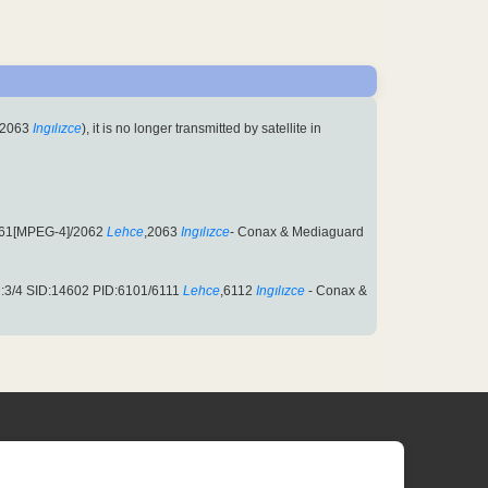
,2063
Ingılızce
), it is no longer transmitted by satellite in
061[MPEG-4]/2062
Lehce
,2063
Ingılızce
- Conax & Mediaguard
:3/4 SID:14602 PID:6101/6111
Lehce
,6112
Ingılızce
- Conax &