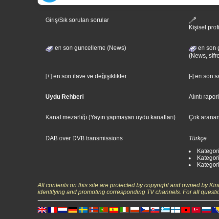
Giriş/Sık sorulan sorular
Kişisel prof
en son guncelleme (News)
en son 
(News, sifr
[+] en son ilave ve değişiklikler
[-] en son 
Uydu Rehberi
Alıntı rapor
Kanal mezarlığı (Yayın yapmayan uydu kanalları)
Çok aranan
DAB over DVB transmissions
Türkçe
Kategori
Kategori
Kategori:
All contents on this site are protected by copyright and owned by Ki
identifying and promoting corresponding TV channels. For all questi