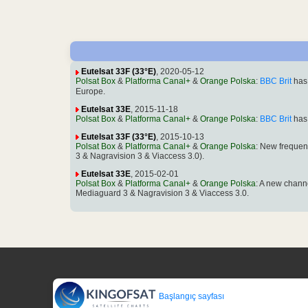
Eutelsat 33F (33°E)
, 2020-05-12
Polsat Box
&
Platforma Canal+
&
Orange Polska
:
BBC Brit
has
Europe.
Eutelsat 33E
, 2015-11-18
Polsat Box
&
Platforma Canal+
&
Orange Polska
:
BBC Brit
has 
Eutelsat 33F (33°E)
, 2015-10-13
Polsat Box
&
Platforma Canal+
&
Orange Polska
: New frequen
3 & Nagravision 3 & Viaccess 3.0).
Eutelsat 33E
, 2015-02-01
Polsat Box
&
Platforma Canal+
&
Orange Polska
: A new chann
Mediaguard 3 & Nagravision 3 & Viaccess 3.0.
Başlangıç sayfası