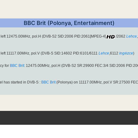
BBC Brit (Polonya, Entertainment)
 left 12475.00MHz, pol.H (DVB-S2 SID:2006 PID:2061[MPEG-4]
/2062
Lehce
left 11117.00MHz, pol.V (DVB-S SID:14602 PID:6101/6111
Lehce
,6112
Ingılızce
)
cy for
BBC Brit
: 12475.00MHz, pol.H (DVB-S2 SR:29900 FEC:3/4 SID:2006 PID:2
el has started in DVB-S :
BBC Brit
(Polonya) on 11117.00MHz, pol.V SR:27500 FEC