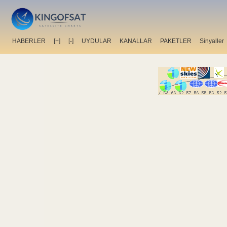
HABERLER
[+]
[-]
UYDULAR
KANALLAR
PAKETLER
Sinyaller