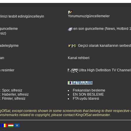
Yorumunuz/güncellemeler
ilinizi tesbit edin/güncelleyin
guncelleme
en son guncelleme (News, Hotbird 
esiz)
sadeleştşrme
Geçici olarak kanallarının serbest
ları
Kanal rehberi
 resimler
Ultra High Definition TV Channel
: Spor, sifresiz
Frekansları besleme
: Haberler, sifresiz
EN SON BESLEME
 Filmler, sifresiz
FTA uydu Idaresi
ngOfSat, except contents shown in some screenshots that belong to their respective 
ons/remarks related to copyright, please contact KingOfSat webmaster.