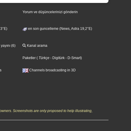
Yorum ve düşüncelerinizi gönderin
13°E)
en son guncelleme (News, Astra 19,2°E)
 yayını (6)
Kanal arama
Paketler
(
Türkçe
- Digitürk
- D-Smart
)
s
Channels broadcasting in 3D
owners. Screenshots are only proposed to help illustrating,