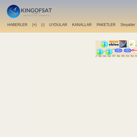
HABERLER
[+]
[-]
UYDULAR
KANALLAR
PAKETLER
Sinyaller