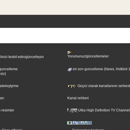
Yorumunuz/güncellemeler
ilinizi tesbit edin/güncelleyin
guncelleme
en son guncelleme (News, Hotbird 
esiz)
sadeleştşrme
Geçici olarak kanallarının serbest
ları
Kanal rehberi
 resimler
Ultra High Definition TV Channel