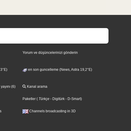
Yorum ve düşüncelerinizi gönderin
13°E)
en son guncelleme (News, Astra 19,2°E)
 yayını (6)
Kanal arama
Paketler
(
Türkçe
- Digitürk
- D-Smart
)
s
Channels broadcasting in 3D