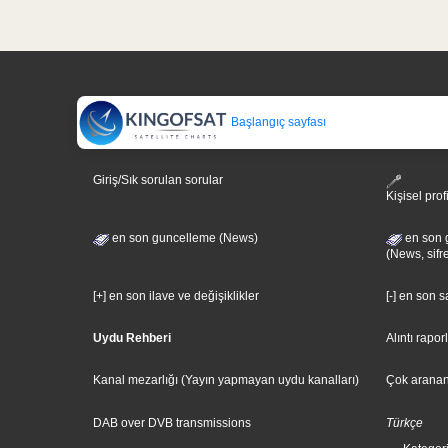
Başlangıç sayfası
Giriş/Sık sorulan sorular
Kişisel prof
en son guncelleme (News)
en son 
(News, sifr
[+] en son ilave ve değişiklikler
[-] en son 
Uydu Rehberi
Alıntı rapor
Kanal mezarlığı (Yayın yapmayan uydu kanalları)
Çok aranan
DAB over DVB transmissions
Türkçe